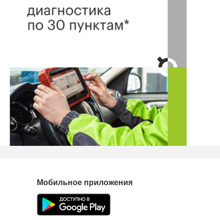
понять причины своих трудностей и научу с ними
справляться.
Мои услуги:
Индивидуальное консультирование
Консультирование семейных пар
Дети-родители
Выявление талантов у детей
Работа с подростками
Личная реализация
Здоровье через психологию
Групповые мероприятия
Нашли ошибку? Сообщите нам об этом!
Мобильное приложения