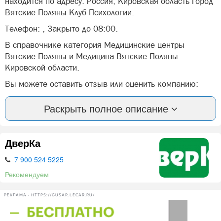
находится по адресу: Россия, Кировская область город
Вятские Поляны Клуб Психологии.
Телефон: , Закрыто до 08:00.
В справочнике категория Медицинские центры
Вятские Поляны и Медицина Вятские Поляны
Кировской области.
Вы можете оставить отзыв или оценить компанию:
Клуб психологии и здоровья "Анет" Вятские Поляны.
Раскрыть полное описание
А так же, задать вопрос представителями фирмы: Клуб
психологии и здоровья "Анет" в Вятских Полян.
ДверКа
Здравствуйте! Я Анна - психолог, цифровой психолог,
массажист и консультант по питанию
7 900 524 5225
Моя цель - это помочь разобраться в своих проблемах
Рекомендуем
и вместе найти пути выхода из сложной ситуации.
РЕКЛАМА • HTTPS://GUSAR.LECAR.RU/
Помогу найти свои внутренние ресурсы, осознать ранее
подавленные переживания и стереотипы поведения,